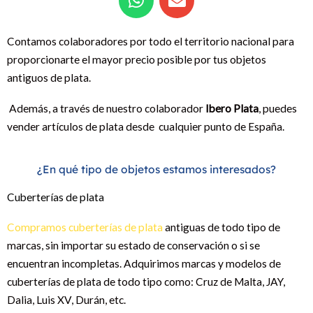
h
n
a
v
t
e
Contamos colaboradores por todo el territorio nacional para
s
l
proporcionarte el mayor precio posible por tus objetos
a
o
antiguos de plata.
p
p
Además, a través de nuestro colaborador
Ibero Plata
, puedes
p
e
vender artículos de plata desde cualquier punto de España.
¿En qué tipo de objetos estamos interesados?
Cuberterías de plata
Compramos cuberterías de plata
antiguas de todo tipo de
marcas, sin importar su estado de conservación o si se
encuentran incompletas. Adquirimos marcas y modelos de
cuberterías de plata de todo tipo como: Cruz de Malta, JAY,
Dalia, Luis XV, Durán, etc.