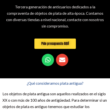
Tercera generación de anticuarios dedicados a la
compraventa de objetos de plata de alta época. Contamos
con diversas tiendas a nivel nacional, contacte con nosotros
sin compromiso.
Pide presupuesto AQUÍ
W
E
h
n
a
v
t
e
s
l
¿Qué consideramos plata antigua?
a
o
p
p
Los objetos de plata antigua son aquellos realizados en el siglo
p
e
XX o con más de 100 años de antigüedad. Para determinar si un
objetos de plata es antiguo tenemos que estudiar los