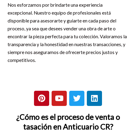
Nos esforzamos por brindarte una experiencia
excepcional. Nuestro equipo de profesionales está
disponible para asesorarte y guiarte en cada paso del
proceso, ya sea que desees vender una obra de arte o
encontrar la pieza perfecta para tu colección. Valoramos la
transparencia y la honestidad en nuestras transacciones, y
siempre nos aseguramos de ofrecerte precios justos y
competitivos.
P
Y
T
L
i
o
w
i
n
u
i
n
¿Cómo es el proceso de venta o
t
t
t
k
e
u
t
e
tasación en Anticuario CR?
r
b
e
d