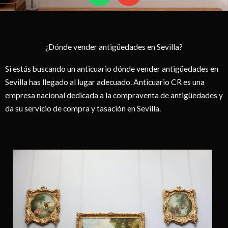
a
v
t
e
s
l
¿Dónde vender antigüedades en Sevilla?
a
o
p
p
Si estás buscando un anticuario dónde vender antigüedades en
p
e
Sevilla has llegado al lugar adecuado. Anticuario CR es una
empresa nacional dedicada a la compraventa de antigüedades y
da su servicio de compra y tasación en Sevilla.