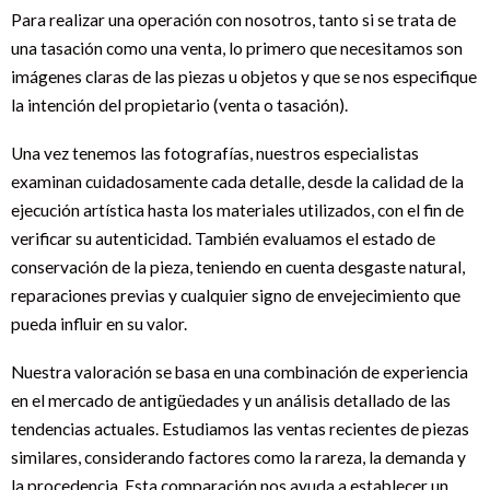
e
e
r
i
Para realizar una operación con nosotros, tanto si se trata de
s
n
una tasación como una venta, lo primero que necesitamos son
t
imágenes claras de las piezas u objetos y que se nos especifique
la intención del propietario (venta o tasación).
Una vez tenemos las fotografías, nuestros especialistas
examinan cuidadosamente cada detalle, desde la calidad de la
ejecución artística hasta los materiales utilizados, con el fin de
verificar su autenticidad. También evaluamos el estado de
conservación de la pieza, teniendo en cuenta desgaste natural,
reparaciones previas y cualquier signo de envejecimiento que
pueda influir en su valor.
Nuestra valoración se basa en una combinación de experiencia
en el mercado de antigüedades y un análisis detallado de las
tendencias actuales. Estudiamos las ventas recientes de piezas
similares, considerando factores como la rareza, la demanda y
la procedencia. Esta comparación nos ayuda a establecer un