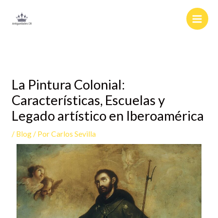
Ir
al
contenido
La Pintura Colonial:
Características, Escuelas y
Legado artístico en Iberoamérica
/
Blog
/ Por
Carlos Sevilla