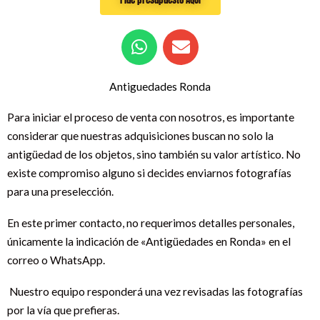
W
E
h
n
a
v
Antiguedades Ronda
t
e
s
l
Para iniciar el proceso de venta con nosotros, es importante
a
o
considerar que nuestras adquisiciones buscan no solo la
p
p
antigüedad de los objetos, sino también su valor artístico. No
p
e
existe compromiso alguno si decides enviarnos fotografías
para una preselección.
En este primer contacto, no requerimos detalles personales,
únicamente la indicación de «Antigüedades en Ronda» en el
correo o WhatsApp.
Nuestro equipo responderá una vez revisadas las fotografías
por la vía que prefieras.